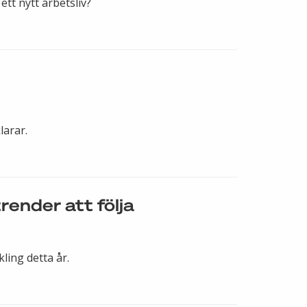
ett nytt arbetsliv?
larar.
ender att följa
ling detta år.