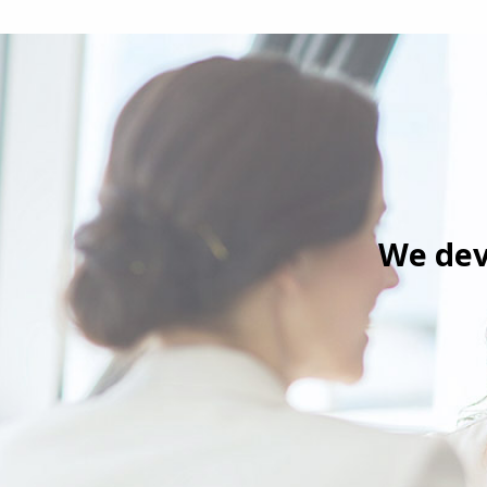
We dev