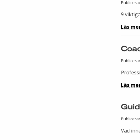
Publicera
9 viktiga
Läs me
Coac
Publicera
Profess
Läs me
Guid
Publicera
Vad inne