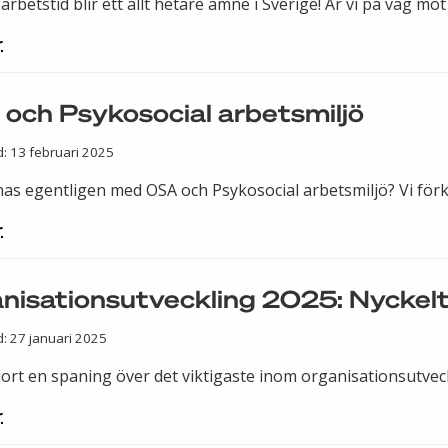
arbetstid blir ett allt hetare ämne i Sverige! Är vi på väg mot 
r
och Psykosocial arbetsmiljö
d: 13 februari 2025
as egentligen med OSA och Psykosocial arbetsmiljö? Vi förk
r
nisationsutveckling 2025: Nyckeltr
d: 27 januari 2025
jort en spaning över det viktigaste inom organisationsutveck
r