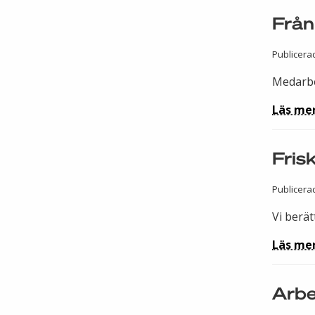
Från 
Publicerad
Medarbe
Läs me
Fris
Publicera
Vi berä
Läs me
Arbe