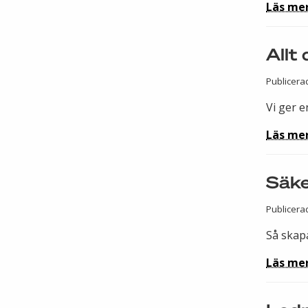
Läs me
Allt
Publicera
Vi ger e
Läs me
Säke
Publicera
Så skapa
Läs me