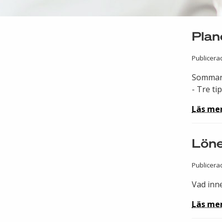
Plan
Publicerad
Sommare
- Tre ti
Läs me
Löne
Publicera
Vad inne
Läs me