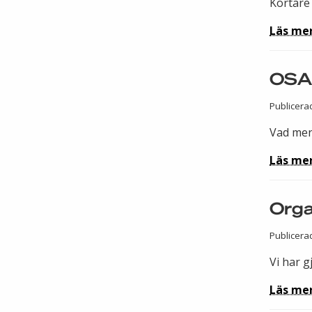
Kortare 
Läs me
OSA 
Publicera
Vad men
Läs me
Orga
Publicera
Vi har g
Läs me