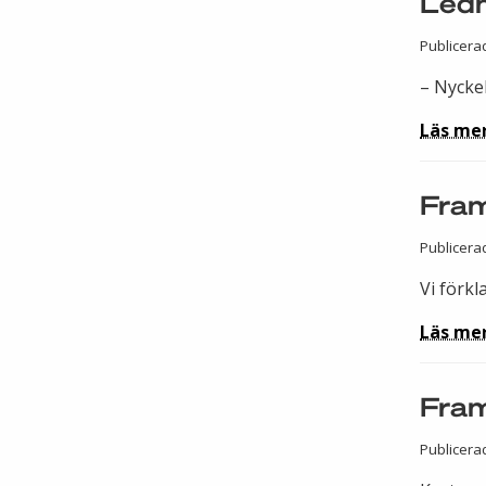
Ledn
Publicerad
– Nyckel
Läs me
Fram
Publicera
Vi förkl
Läs me
Fram
Publicera