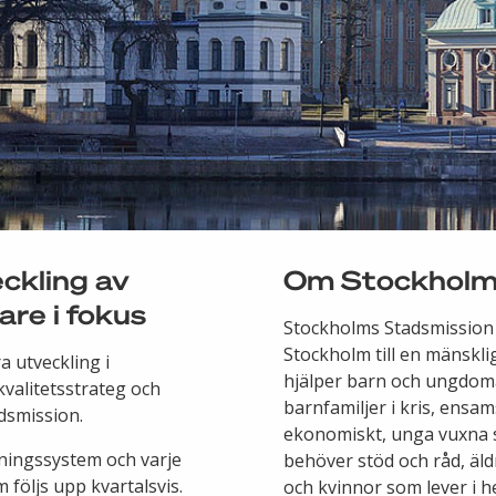
eckling av
Om Stockholm
re i fokus
Stockholms Stadsmission ä
Stockholm till en mänskli
a utveckling i
hjälper barn och ungdom
valitetsstrateg och
barnfamiljer i kris, ens
dsmission.
ekonomiskt, unga vuxna s
dningssystem och varje
behöver stöd och råd, äld
 följs upp kvartalsvis.
och kvinnor som lever i h