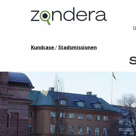
U
Kundcase
/
Stadsmissionen
S