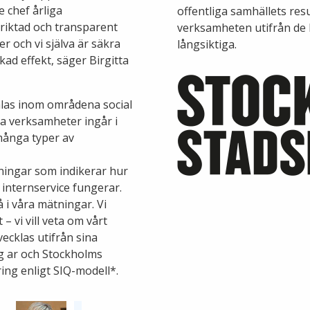
e chef årliga
offentliga samhällets resu
inriktad och transparent
verksamheten utifrån de 
r och vi själva är säkra
långsiktiga.
kad effekt, säger Birgitta
las inom områdena social
la verksamheter ingår i
många typer av
ningar som indikerar hur
 internservice fungerar.
 i våra mätningar. Vi
 – vi vill veta om vårt
ecklas utifrån sina
ng ar och Stockholms
ing enligt SIQ-modell*.