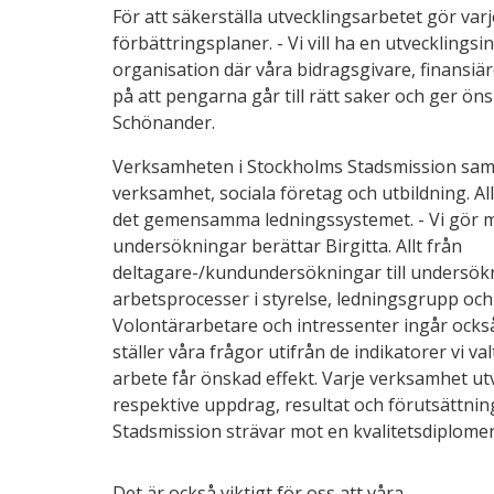
För att säkerställa utvecklingsarbetet gör varj
förbättringsplaner. - Vi vill ha en utvecklings
organisation där våra bidragsgivare, finansiäre
på att pengarna går till rätt saker och ger öns
Schönander.
Verksamheten i Stockholms Stadsmission sam
verksamhet, sociala företag och utbildning. Al
det gemensamma ledningssystemet. - Vi gör 
undersökningar berättar Birgitta. Allt från
deltagare-/kundundersökningar till undersök
arbetsprocesser i styrelse, ledningsgrupp och
Volontärarbetare och intressenter ingår också
ställer våra frågor utifrån de indikatorer vi valt
arbete får önskad effekt. Varje verksamhet utv
respektive uppdrag, resultat och förutsättni
Stadsmission strävar mot en kvalitetsdiplomer
Det är också viktigt för oss att våra