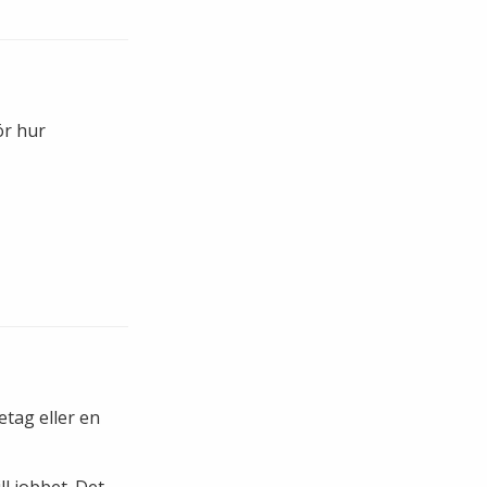
ör hur
etag eller en
l jobbet. Det