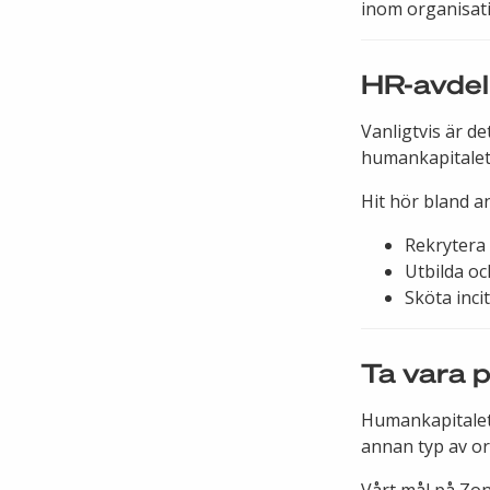
inom organisat
HR-avdel
Vanligtvis är d
humankapitalet 
Hit hör bland an
Rekrytera
Utbilda oc
Sköta inc
Ta vara 
Humankapitalet 
annan typ av or
Vårt mål på Zon