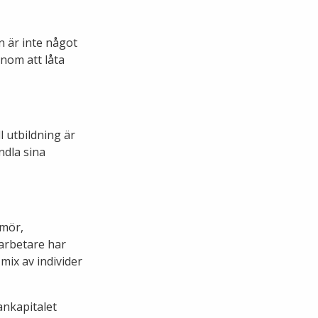
n är inte något
nom att låta
 utbildning är
ndla sina
umör,
arbetare har
mix av individer
mankapitalet