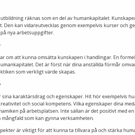
 utbildning räknas som en del av humankapitalet. Kunskape
t. Den kan vidareutvecklas genom exempelvis kurser och ge
på nya arbetsuppgifter.
r
ar om att kunna omsätta kunskapen i handlingar. En formell
humankapitalet. Det är först när dina anställda förmår omva
ktiken som verkligt värde skapas.
r
ar sina karaktärsdrag och egenskaper. Hit hör exempelvis h
eativitet och social kompetens. Vilka egenskaper dina med
amiken på arbetsplatsen. Inte sällan är det positivt med en 
en mångfald som kan gynna verksamheten.
spekter är viktigt för att kunna ta tillvara på och stärka hu