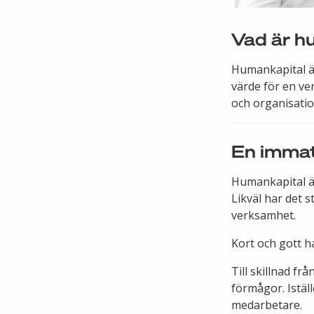
Vad är h
Humankapital ä
värde för en ve
och organisatio
En immate
Humankapital är
Likväl har det 
verksamhet.
Kort och gott h
Till skillnad f
förmågor. Istäl
medarbetare.