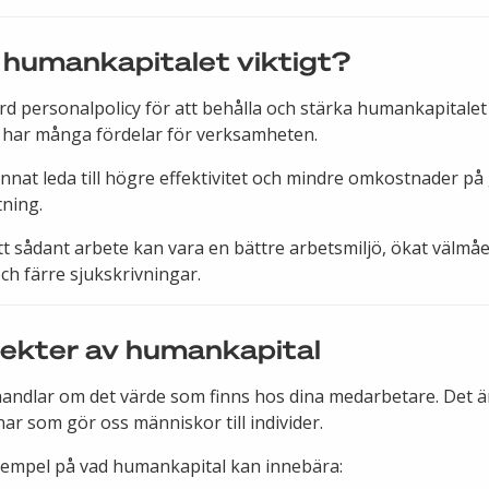
r humankapitalet viktigt?
d personalpolicy för att behålla och stärka humankapitale
 har många fördelar för verksamheten.
nnat leda till högre effektivitet och mindre omkostnader på
ning.
ett sådant arbete kan vara en bättre arbetsmiljö, ökat välmå
ch färre sjukskrivningar.
pekter av humankapital
andlar om det värde som finns hos dina medarbetare. Det ä
nar som gör oss människor till individer.
xempel på vad humankapital kan innebära: