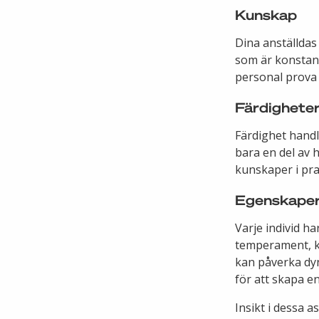
Kunskap
Dina anställdas
som är konstan
personal prova 
Färdighete
Färdighet handl
bara en del av 
kunskaper i pra
Egenskape
Varje individ h
temperament, kr
kan påverka dyn
för att skapa 
Insikt i dessa a