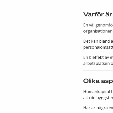
Varför ä
En väl genomför
organisationen
Det kan bland a
personalomsätt
En bieffekt av 
arbetsplatsen o
Olika as
Humankapital h
alla de byggste
Här är några e