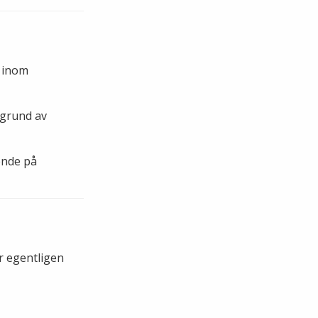
t inom
 grund av
ende på
r egentligen