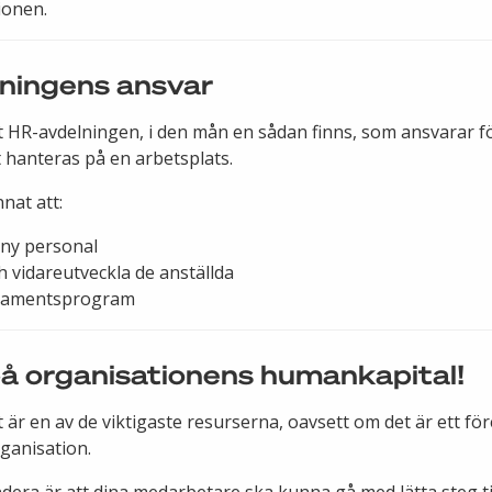
ionen.
ningens ansvar
et HR-avdelningen, i den mån en sådan finns, som ansvarar f
hanteras på en arbetsplats.
nat att:
 ny personal
h vidareutveckla de anställda
itamentsprogram
på organisationens humankapital!
är en av de viktigaste resurserna, oavsett om det är ett för
ganisation.
dera är att dina medarbetare ska kunna gå med lätta steg til