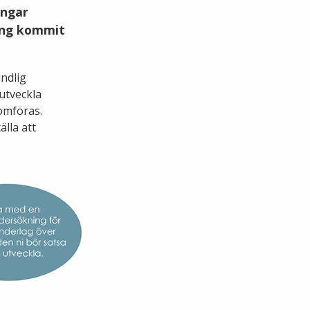
ingar
ing kommit
undlig
 utveckla
omföras.
älla att